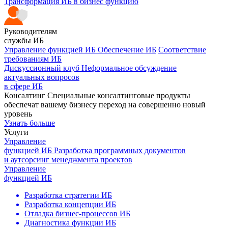
Трансформация ИБ в бизнес функцию
Руководителям
службы ИБ
Управление функцией ИБ
Обеспечение ИБ
Соответствие
требованиям ИБ
Дискуссионный клуб
Неформальное обсуждение
актуальных вопросов
в сфере ИБ
Консалтинг
Cпециальные консалтинговые продукты
обеспечат вашему бизнесу
переход на совершенно новый
уровень
Узнать больше
Услуги
Управление
функцией ИБ
Разработка программных документов
и аутсорсинг менеджмента проектов
Управление
функцией ИБ
Разработка стратегии ИБ
Разработка концепции ИБ
Отладка бизнес-процессов ИБ
Диагностика функции ИБ