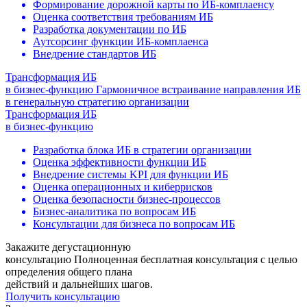
Формирование дорожной карты по ИБ-комплаенсу
Оценка соответствия требованиям ИБ
Разработка документации по ИБ
Аутсорсинг функции ИБ-комплаенса
Внедрение стандартов ИБ
Трансформация ИБ
в бизнес-функцию
Гармоничное встраивание направления ИБ
в генеральную стратегию организации
Трансформация ИБ
в бизнес-функцию
Разработка блока ИБ в стратегии организации
Оценка эффективности функции ИБ
Внедрение системы KPI для функции ИБ
Оценка операционных и киберрисков
Оценка безопасности бизнес-процессов
Бизнес-аналитика по вопросам ИБ
Консультации для бизнеса по вопросам ИБ
Закажите дегустационную
консультацию
Полноценная бесплатная консультация с целью
определения общего плана
действий и дальнейших шагов.
Получить консультацию