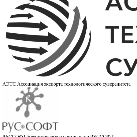
АЭТС
Ассоциация экспорта технологического суверенитета
РУССОФТ
Некоммерческое партнерство РУССОФТ