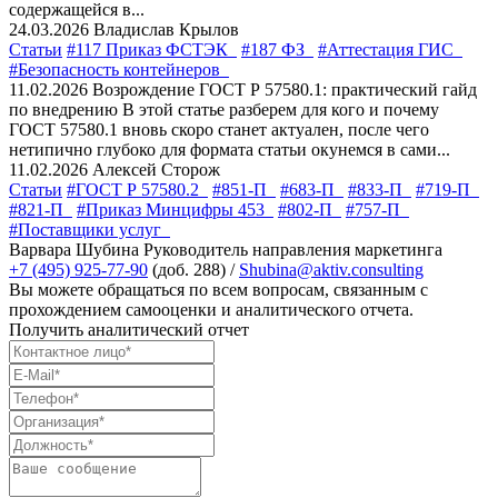
содержащейся в...
24.03.2026
Владислав Крылов
Статьи
#117 Приказ ФСТЭК
#187 ФЗ
#Аттестация ГИС
#Безопасность контейнеров
11.02.2026
Возрождение ГОСТ Р 57580.1: практический гайд
по внедрению
В этой статье разберем для кого и почему
ГОСТ 57580.1 вновь скоро станет актуален, после чего
нетипично глубоко для формата статьи окунемся в сами...
11.02.2026
Алексей Сторож
Статьи
#ГОСТ Р 57580.2
#851-П
#683-П
#833-П
#719-П
#821-П
#Приказ Минцифры 453
#802-П
#757-П
#Поставщики услуг
Варвара Шубина
Руководитель направления маркетинга
+7 (495) 925-77-90
(доб. 288) /
Shubina@aktiv.consulting
Вы можете обращаться по всем вопросам, связанным с
прохождением самооценки и аналитического отчета.
Получить аналитический отчет