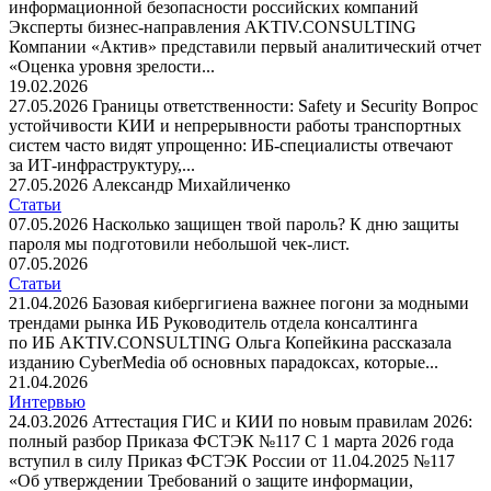
информационной безопасности российских компаний
Эксперты бизнес-направления AKTIV.CONSULTING
Компании «Актив» представили первый аналитический отчет
«Оценка уровня зрелости...
19.02.2026
27.05.2026
Границы ответственности: Safety и Security
Вопрос
устойчивости КИИ и непрерывности работы транспортных
систем часто видят упрощенно: ИБ-специалисты отвечают
за ИТ-инфраструктуру,...
27.05.2026
Александр Михайличенко
Статьи
07.05.2026
Насколько защищен твой пароль?
К дню защиты
пароля мы подготовили небольшой чек-лист.
07.05.2026
Статьи
21.04.2026
Базовая кибергигиена важнее погони за модными
трендами рынка ИБ
Руководитель отдела консалтинга
по ИБ AKTIV.CONSULTING Ольга Копейкина рассказала
изданию CyberMedia об основных парадоксах, которые...
21.04.2026
Интервью
24.03.2026
Аттестация ГИС и КИИ по новым правилам 2026:
полный разбор Приказа ФСТЭК №117
С 1 марта 2026 года
вступил в силу Приказ ФСТЭК России от 11.04.2025 №117
«Об утверждении Требований о защите информации,