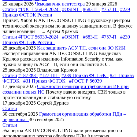
29 января 2026
Чемоданчик пентестера
29 января 2026
Статьи
#ГОСТ 56939-2024
#OSINT
#683-П
#757-П
#239
Приказ ФСТЭК России
Привет, Хабр! В AKTIV.CONSULTING я руковожу центром
технической экспертизы по анализу защищенности. В фокусе
нашей команды —...
Артем Храмых
Статьи
#ГОСТ 56939-2024
#OSINT
#683-П
#757-П
#239
Приказ ФСТЭК России
25 декабря 2025
Как защищать АСУ ТП, если она ЗО КИИ
Эксперт направления AKTIV.CONSULTING Владислав
Крылов рассказал изданию Information Security о том, как
нужно защищать АСУ ТП, если они являются ЗО...
25 декабря 2025
Владислав Крылов
Статьи
#187 ФЗ
#127 ПП
#239 Приказ ФСТЭК
#21 Приказ
ФСТЭК
#31 Приказ ФСТЭК
#ГОСТ Р 56939
17 декабря 2025
Сложности реализации требований ИБ при
создании новых ИС
Почему важно внедрять СЗИ только в
протестированную и стабильную систему
17 декабря 2025
Сергей Дурнев
Статьи
30 сентября 2025
Грамотная организация обработки ПДн –
первый шаг
30 сентября 2025
Статьи
Эксперты AKTIV.CONSULTING дали рекомендацию по
использованию реестра обработки ПДн
Анастасия