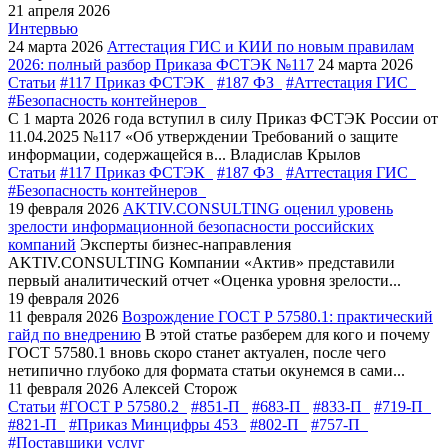
21 апреля 2026
Интервью
24 марта 2026
Аттестация ГИС и КИИ по новым правилам
2026: полный разбор Приказа ФСТЭК №117
24 марта 2026
Статьи
#117 Приказ ФСТЭК
#187 ФЗ
#Аттестация ГИС
#Безопасность контейнеров
С 1 марта 2026 года вступил в силу Приказ ФСТЭК России от
11.04.2025 №117 «Об утверждении Требований о защите
информации, содержащейся в...
Владислав Крылов
Статьи
#117 Приказ ФСТЭК
#187 ФЗ
#Аттестация ГИС
#Безопасность контейнеров
19 февраля 2026
AKTIV.CONSULTING оценил уровень
зрелости информационной безопасности российских
компаний
Эксперты бизнес-направления
AKTIV.CONSULTING Компании «Актив» представили
первый аналитический отчет «Оценка уровня зрелости...
19 февраля 2026
11 февраля 2026
Возрождение ГОСТ Р 57580.1: практический
гайд по внедрению
В этой статье разберем для кого и почему
ГОСТ 57580.1 вновь скоро станет актуален, после чего
нетипично глубоко для формата статьи окунемся в сами...
11 февраля 2026
Алексей Сторож
Статьи
#ГОСТ Р 57580.2
#851-П
#683-П
#833-П
#719-П
#821-П
#Приказ Минцифры 453
#802-П
#757-П
#Поставщики услуг