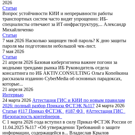
2026
Статьи
Вопрос устойчивости КИИ и непрерывности работы
транспортных систем часто видят упрощенно: ИБ-
специалисты отвечают за ИТ-инфраструктуру,...
Александр
Михайличенко
Статьи
7 мая 2026
Насколько защищен твой пароль?
К дню защиты
пароля мы подготовили небольшой чек-лист.
7 мая 2026
Статьи
21 апреля 2026
Базовая кибергигиена важнее погони за
модными трендами рынка ИБ
Руководитель отдела
консалтинга по ИБ AKTIV.CONSULTING Ольга Копейкина
рассказала изданию CyberMedia об основных парадоксах,
которые...
21 апреля 2026
Интервью
24 марта 2026
Аттестация ГИС и КИИ по новым правилам
2026: полный разбор Приказа ФСТЭК №117
24 марта 2026
Статьи
#117 Приказ ФСТЭК
#187 ФЗ
#Аттестация ГИС
#Безопасность контейнеров
С 1 марта 2026 года вступил в силу Приказ ФСТЭК России от
11.04.2025 №117 «Об утверждении Требований о защите
информации, содержащейся в...
Владислав Крылов