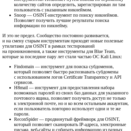
количеству сайтов определить, зарегистрирован ли там
пользователь с указанным никнеймом.
Snoop — OSINT-инструмент по поиску никнеймов.
Позволяет получить лучшие результаты поиска
информации по никнейму.
И это не предел. Сообщество постоянно развивается,
и на смену старым инструментам приходят новые полезные
утилитами для OSINT в рамках тестирований
на проникновения, а также инструменты для Blue Team,
которые за последние пару лет стали частью ОС Kali Linux:
Findomain — инструмент для поиска субдоменов,
который позволяет быстро распознавать субдомены
с использованием логов Certificate Transparency и API
сервисов.
H8mail — инструмент для предоставления набора
возможных паролей из своих баз данных для указанного
почтового ящика, позволяет получить доступ не только
к электронной почте, но и ко всем остальным аккаунтам,
если пользователь повторно использует одни и те же
пароли.
ReconSpider — продвинутый фреймворк для OSINT,
который позволяет сканировать IP-адреса, электронные
письма, веб-сайты и собирать информацию из разных