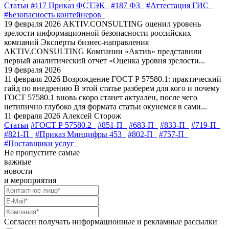
Статьи
#117 Приказ ФСТЭК
#187 ФЗ
#Аттестация ГИС
#Безопасность контейнеров
19 февраля 2026
AKTIV.CONSULTING оценил уровень
зрелости информационной безопасности российских
компаний
Эксперты бизнес-направления
AKTIV.CONSULTING Компании «Актив» представили
первый аналитический отчет «Оценка уровня зрелости...
19 февраля 2026
11 февраля 2026
Возрождение ГОСТ Р 57580.1: практический
гайд по внедрению
В этой статье разберем для кого и почему
ГОСТ 57580.1 вновь скоро станет актуален, после чего
нетипично глубоко для формата статьи окунемся в сами...
11 февраля 2026
Алексей Сторож
Статьи
#ГОСТ Р 57580.2
#851-П
#683-П
#833-П
#719-П
#821-П
#Приказ Минцифры 453
#802-П
#757-П
#Поставщики услуг
Не пропустите самые
важные
новости
и мероприятия
Согласен получать информационные и рекламные рассылки