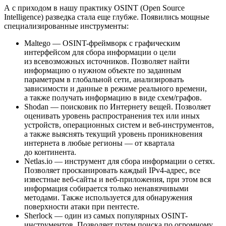
А с приходом в нашу практику OSINT (Open Source
Intelligence) разведка стала еще глубже. Появились мощные
специализированные инструменты:
Maltego — OSINT-фреймворк с графическим
интерфейсом для сбора информации о цели
из всевозможных источников. Позволяет найти
информацию о нужном объекте по заданным
параметрам в глобальной сети, анализировать
зависимости и данные в режиме реального времени,
а также получать информацию в виде схем/графов.
Shodan — поисковик по Интернету вещей. Позволяет
оценивать уровень распространения тех или иных
устройств, операционных систем и веб‑инструментов,
а также выяснять текущий уровень проникновения
интернета в любые регионы — от квартала
до континента.
Netlas.io — инструмент для сбора информации о сетях.
Позволяет просканировать каждый IPv4-адрес, все
известные веб-сайты и веб-приложения, при этом вся
информация собирается только ненавязчивыми
методами. Также используется для обнаружения
поверхности атаки при пентесте.
Sherlock — один из самых популярных OSINT-
инструментов. Позволяет путем поиска по огромному