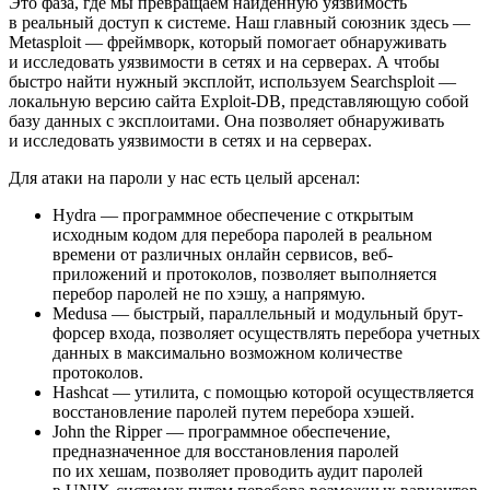
Это фаза, где мы превращаем найденную уязвимость
в реальный доступ к системе. Наш главный союзник здесь —
Metasploit — фреймворк, который помогает обнаруживать
и исследовать уязвимости в сетях и на серверах. А чтобы
быстро найти нужный эксплойт, используем Searchsploit —
локальную версию сайта Exploit-DB, представляющую собой
базу данных с эксплоитами. Она позволяет обнаруживать
и исследовать уязвимости в сетях и на серверах.
Для атаки на пароли у нас есть целый арсенал:
Hydra — программное обеспечение с открытым
исходным кодом для перебора паролей в реальном
времени от различных онлайн сервисов, веб-
приложений и протоколов, позволяет выполняется
перебор паролей не по хэшу, а напрямую.
Medusa — быстрый, параллельный и модульный брут-
форсер входа, позволяет осуществлять перебора учетных
данных в максимально возможном количестве
протоколов.
Hashcat — утилита, с помощью которой осуществляется
восстановление паролей путем перебора хэшей.
John the Ripper — программное обеспечение,
предназначенное для восстановления паролей
по их хешам, позволяет проводить аудит паролей