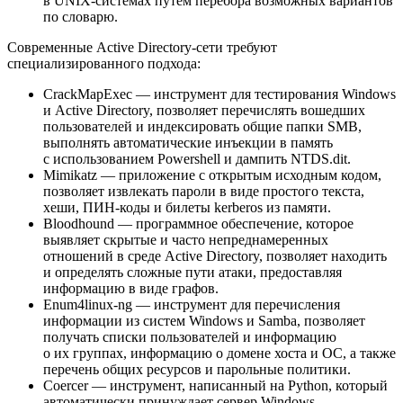
в UNIX-системах путем перебора возможных вариантов
по словарю.
Современные Active Directory-сети требуют
специализированного подхода:
CrackMapExec — инструмент для тестирования Windows
и Active Directory, позволяет перечислять вошедших
пользователей и индексировать общие папки SMB,
выполнять автоматические инъекции в память
с использованием Powershell и дампить NTDS.dit.
Mimikatz — приложение с открытым исходным кодом,
позволяет извлекать пароли в виде простого текста,
хеши, ПИН-коды и билеты kerberos из памяти.
Bloodhound — программное обеспечение, которое
выявляет скрытые и часто непреднамеренных
отношений в среде Active Directory, позволяет находить
и определять сложные пути атаки, предоставляя
информацию в виде графов.
Enum4linux-ng — инструмент для перечисления
информации из систем Windows и Samba, позволяет
получать списки пользователей и информацию
о их группах, информацию о домене хоста и ОС, а также
перечень общих ресурсов и парольные политики.
Coercer — инструмент, написанный на Python, который
автоматически принуждает сервер Windows