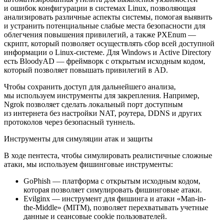
и ошибок конфигурации в системах Linux, позволяющая
анализировать различные аспекты системы, помогая выявить
и устранить потенциальные слабые места безопасности для
облегчения повышения привилегий, а также PXEnum —
скрипт, который позволяет осуществлять сбор всей доступной
информации о Linux-системе. Для Windows и Active Directory
есть BloodyAD — фреймворк с открытым исходным кодом,
который позволяет повышать привилегий в AD.
Чтобы сохранить доступ для дальнейшего анализа,
мы используем инструменты для закрепления. Например,
Ngrok позволяет сделать локальный порт доступным
из интернета без настройки NAT, роутера, DDNS и других
протоколов через безопасный туннель.
Инструменты для симуляции атак и защиты
В ходе пентеста, чтобы симулировать реалистичные сложные
атаки, мы используем фишинговые инструменты:
GoPhish — платформа с открытым исходным кодом,
которая позволяет симулировать фишинговые атаки.
Evilginx — инструмент для фишинга и атаки «Man-in-
the-Middle» (MITM), позволяет перехватывать учетные
данные и сеансовые cookie пользователей.