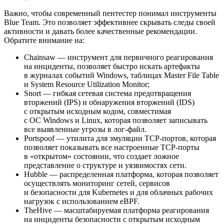
Важно, чтобы современный пентестер понимал инструменты
Blue Team. Это позволяет эффективнее скрывать следы своей
активности и давать более качественные рекомендации.
Обратите внимание на:
Chainsaw — инструмент для первичного реагирования
на инциденты, позволяет быстро искать артефакты
в журналах событий Windows, таблицах Master File Table
и System Resource Utilization Monitor;
Snort — гибкая сетевая система предотвращения
вторжений (IPS) и обнаружения вторжений (IDS)
с открытым исходным кодом, совместимая
с ОС Windows и Linux, которая позволяет записывать
все выявленные угрозы в лог-файл.
Portspoof — утилита для эмуляции TCP-портов, которая
позволяет показывать все настроенные TCP-порты
в «открытом» состоянии, что создает ложное
представление о структуре и уязвимостях сети.
Hubble — распределенная платформа, которая позволяет
осуществлять мониторинг сетей, сервисов
и безопасности для Kubernetes и для облачных рабочих
нагрузок с использованием eBPF.
TheHive — масштабируемая платформа реагирования
на инциденты безопасности с открытым исходным