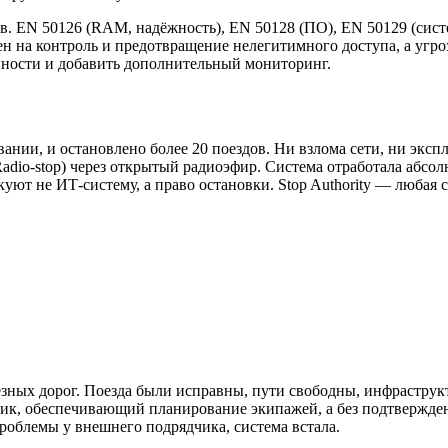
тов. EN 50126 (RAM, надёжность), EN 50128 (ПО), EN 50129 (сис
лен на контроль и предотвращение нелегитимного доступа, а угро
нности и добавить дополнительный мониторинг.
нии, и остановлено более 20 поездов. Ни взлома сети, ни эксп
dio-stop) через открытый радиоэфир. Система отработала абсолю
уют не ИТ-систему, а право остановки. Stop Authority — любая с
зных дорог. Поезда были исправны, пути свободны, инфраструкт
ик, обеспечивающий планирование экипажей, а без подтвержде
роблемы у внешнего подрядчика, система встала.