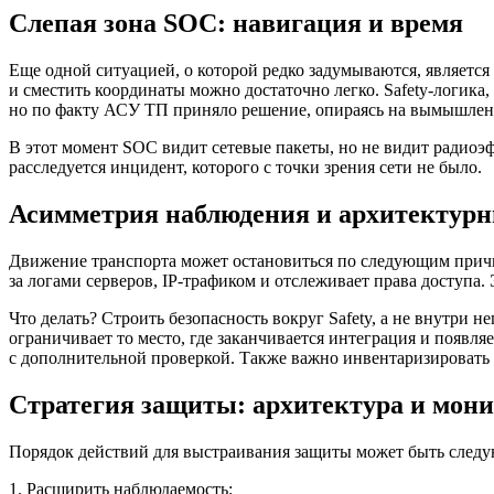
Слепая зона SOC: навигация и время
Еще одной ситуацией, о которой редко задумываются, являетс
и сместить координаты можно достаточно легко. Safety-логика
но по факту АСУ ТП приняло решение, опираясь на вымышлен
В этот момент SOC видит сетевые пакеты, но не видит радиоэф
расследуется инцидент, которого с точки зрения сети не было.
Асимметрия наблюдения и архитектурн
Движение транспорта может остановиться по следующим причин
за логами серверов, IP-трафиком и отслеживает права доступа.
Что делать? Строить безопасность вокруг Safety, а не внутри н
ограничивает то место, где заканчивается интеграция и появл
с дополнительной проверкой. Также важно инвентаризировать не
Стратегия защиты: архитектура и мон
Порядок действий для выстраивания защиты может быть след
1. Расширить наблюдаемость: