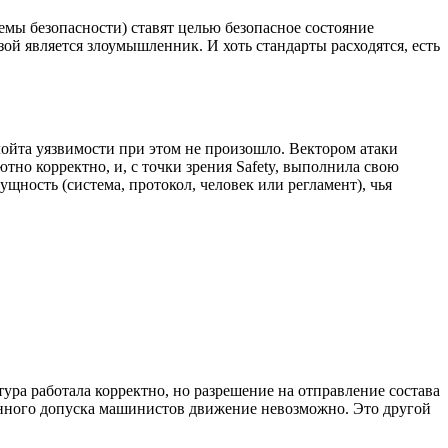
темы безопасности) ставят целью безопасное состояние
зой является злоумышленник. И хоть стандарты расходятся, есть
лойта уязвимости при этом не произошло. Вектором атаки
тно корректно, и, с точки зрения Safety, выполнила свою
ущность (система, протокол, человек или регламент), чья
ура работала корректно, но разрешение на отправление состава
нного допуска машинистов движение невозможно. Это другой