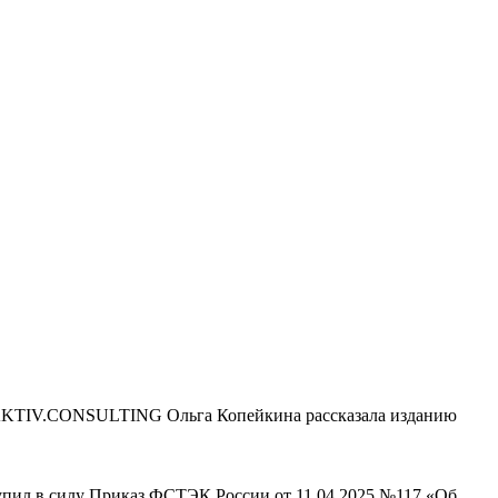
 AKTIV.CONSULTING Ольга Копейкина рассказала изданию
тупил в силу Приказ ФСТЭК России от 11.04.2025 №117 «Об