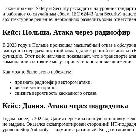
Также подходы Safety и Security расходятся на уровне стандар
и работают со случайным сбоем. IEC 62443 (для Security) наце
архитектурное решение: необходимо разделить зоны ответстве
Кейс: Польша. Атака через радиоэфир
В 2023 году в Польше произошел масштабный отказ в обслужива
выступила передача штатной команды экстренной остановки (Ra
функцию. Этот кейс наглядно показывает, что в транспорте атак
команда или состояние могут привести к остановке движения.
Как можно было этого избежать:
признать радиоэфир вектором атаки;
ввести мониторинг;
снизить вероятность каскадного отказа.
Кейс: Дания. Атака через подрядчика
Годом ранее, в 2022-м, Дания пережила полную остановку желе
не выдали. Оказался скомпрометирован сторонний ИТ-подрядч
уровень Stop Authority — административный. Когда возникли п