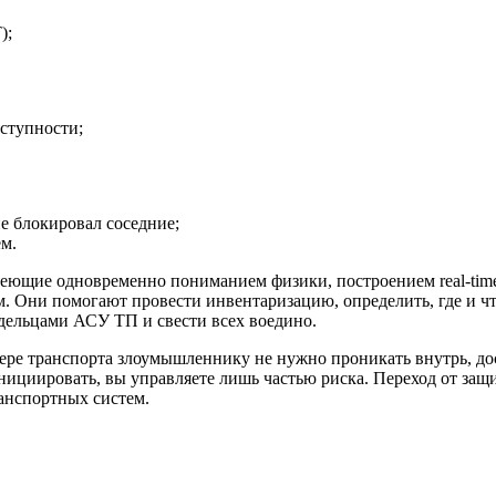
);
ступности;
не блокировал соседние;
ем.
еющие одновременно пониманием физики, построением real-time
м. Они помогают провести инвентаризацию, определить, где и ч
адельцами АСУ ТП и свести всех воедино.
ре транспорта злоумышленнику не нужно проникать внутрь, дос
 инициировать, вы управляете лишь частью риска. Переход от за
ранспортных систем.