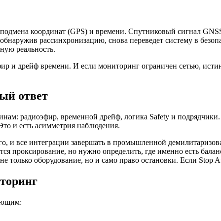
я подмена координат (GPS) и времени. Спутниковый сигнал GNS
, обнаружив рассинхронизацию, снова переведет систему в безо
ную реальность.
ир и дрейф времени. И если мониторинг ограничен сетью, истин
ый ответ
ам: радиоэфир, временной дрейф, логика Safety и подрядчики. 
 Это и есть асимметрия наблюдения.
его, и все интеграции завершать в промышленной демилитаризован
яется проксирование, но нужно определить, где именно есть бал
 только оборудование, но и само право остановки. Если Stop Aut
иторинг
ующим: