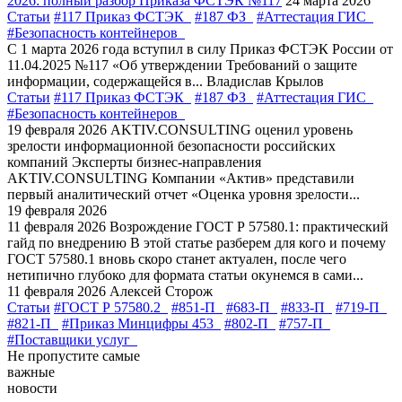
2026: полный разбор Приказа ФСТЭК №117
24 марта 2026
Статьи
#117 Приказ ФСТЭК
#187 ФЗ
#Аттестация ГИС
#Безопасность контейнеров
С 1 марта 2026 года вступил в силу Приказ ФСТЭК России от
11.04.2025 №117 «Об утверждении Требований о защите
информации, содержащейся в...
Владислав Крылов
Статьи
#117 Приказ ФСТЭК
#187 ФЗ
#Аттестация ГИС
#Безопасность контейнеров
19 февраля 2026
AKTIV.CONSULTING оценил уровень
зрелости информационной безопасности российских
компаний
Эксперты бизнес-направления
AKTIV.CONSULTING Компании «Актив» представили
первый аналитический отчет «Оценка уровня зрелости...
19 февраля 2026
11 февраля 2026
Возрождение ГОСТ Р 57580.1: практический
гайд по внедрению
В этой статье разберем для кого и почему
ГОСТ 57580.1 вновь скоро станет актуален, после чего
нетипично глубоко для формата статьи окунемся в сами...
11 февраля 2026
Алексей Сторож
Статьи
#ГОСТ Р 57580.2
#851-П
#683-П
#833-П
#719-П
#821-П
#Приказ Минцифры 453
#802-П
#757-П
#Поставщики услуг
Не пропустите самые
важные
новости