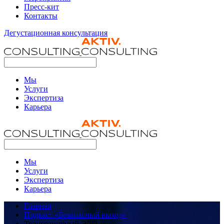
Пресс-кит
Контакты
Дегустационная консультация
Мы
Услуги
Экспертиза
Карьера
Мы
Услуги
Экспертиза
Карьера
Главная
Подкаст «Безопасный выход»
Транграничный ЭДО