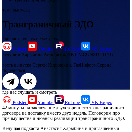
тема выпуска
Транграничный ЭДО
Где нас слушать и смотреть
Podster
Youtube
RuTube
VK Видео
ведущий
Харыбина Анастасия, AKTIV.CONSULTING
гость выпуска
Сергей Кирюшкин, ГазИнформСервис
поделиться
где нас слушать и смотреть
Podster
Youtube
RuTube
VK Видео
42 минуты на заключение двухстороннего трансграничного
договора на поставку вместо двух недель. Поговорим про
преимущества и нюансы реализации трансграничного ЭДО.
Ведущая подкаста Анастасия Харыбина и приглашенный