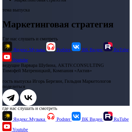
тема выпуска
Маркетинговая стратегия
Где нас слушать и смотреть
Яндекс.Музыка
Podster
ВК Видео
RuTube
Youtube
ведущие
Варвара Шубина, AKTIV.CONSULTING
Тимофей Матреницкий, Компания «Актив»
гость выпуска
Игорь Березин, Гильдия Маркетологов
поделиться
где нас слушать и смотреть
Яндекс.Музыка
Podster
ВК Видео
RuTube
Youtube