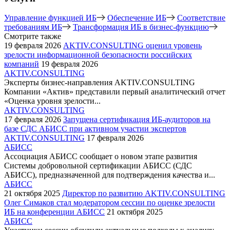
Управление функцией ИБ
Обеспечение ИБ
Соответствие
требованиям ИБ
Трансформация ИБ в бизнес-функцию
Смотрите также
19 февраля 2026
AKTIV.CONSULTING оценил уровень
зрелости информационной безопасности российских
компаний
19 февраля 2026
AKTIV.CONSULTING
Эксперты бизнес-направления AKTIV.CONSULTING
Компании «Актив» представили первый аналитический отчет
«Оценка уровня зрелости...
AKTIV.CONSULTING
17 февраля 2026
Запущена сертификация ИБ-аудиторов на
базе СДС АБИСС при активном участии экспертов
AKTIV.CONSULTING
17 февраля 2026
АБИСС
Ассоциация АБИСС сообщает о новом этапе развития
Системы добровольной сертификации АБИСС (СДС
АБИСС), предназначенной для подтверждения качества и...
АБИСС
21 октября 2025
Директор по развитию AKTIV.CONSULTING
Олег Симаков стал модератором сессии по оценке зрелости
ИБ на конференции АБИСС
21 октября 2025
АБИСС