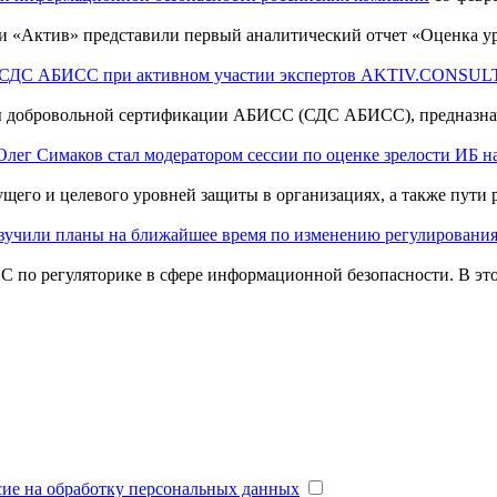
Актив» представили первый аналитический отчет «Оценка уро
зе СДС АБИСС при активном участии экспертов AKTIV.CONSU
 добровольной сертификации АБИСС (СДС АБИСС), предназначе
г Симаков стал модератором сессии по оценке зрелости ИБ 
щего и целевого уровней защиты в организациях, а также пути р
вучили планы на ближайшее время по изменению регулировани
по регуляторике в сфере информационной безопасности. В этом
сие на обработку персональных данных