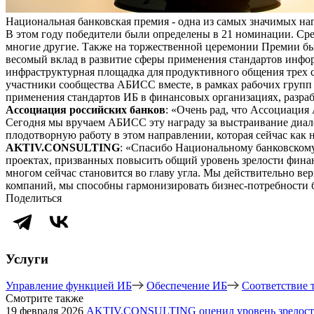
Национальная банковская премия - одна из самых значимых н
В этом году победители были определены в 21 номинации. Сре
многие другие. Также на торжественной церемонии Премии бы
весомый вклад в развитие сферы применения стандартов инфо
инфраструктурная площадка для продуктивного общения трех с
участники сообщества АБИСС вместе, в рамках рабочих групп 
применения стандартов ИБ в финансовых организациях, разраб
Ассоциация российских банков
: «Очень рад, что Ассоциация
Сегодня мы вручаем АБИСС эту награду за выстраивание диал
плодотворную работу в этом направлении, которая сейчас как н
AKTIV.CONSULTING
: «Спасибо Национальному банковскому 
проектах, призванных повысить общий уровень зрелости фин
многом сейчас становится во главу угла. Мы действительно ве
компаний, мы способны гармонизировать бизнес-потребности 
Поделиться
Услуги
Управление функцией ИБ
Обеспечение ИБ
Соответствие 
Смотрите также
19 февраля 2026
AKTIV.CONSULTING оценил уровень зрелости