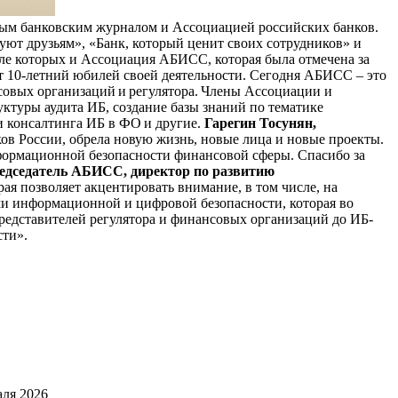
ным банковским журналом и Ассоциацией российских банков.
уют друзьям», «Банк, который ценит своих сотрудников» и
ле которых и Ассоциация АБИСС, которая была отмечена за
т 10-летний юбилей своей деятельности. Сегодня АБИСС – это
совых организаций и регулятора. Члены Ассоциации и
ктуры аудита ИБ, создание базы знаний по тематике
и консалтинга ИБ в ФО и другие.
Гарегин Тосунян,
ков России, обрела новую жизнь, новые лица и новые проекты.
нформационной безопасности финансовой сферы. Спасибо за
едседатель АБИСС, директор по развитию
я позволяет акцентировать внимание, в том числе, на
и информационной и цифровой безопасности, которая во
 представителей регулятора и финансовых организаций до ИБ-
сти».
аля 2026