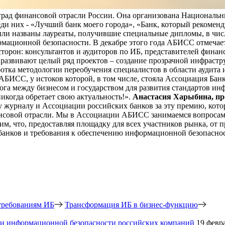
аград финансовой отрасли России. Она организована Националь
ди них - «Лучший банк моего города», «Банк, который рекоменд
ли названы лауреаты, получившие специальные дипломы, в чис
рмационной безопасности.
В декабре этого года АБИСС отмечае
торон: консультантов и аудиторов по ИБ, представителей финан
развивают целый ряд проектов – создание прозрачной инфрастру
отка методологии переобучения специалистов в области аудита 
 АБИСС, у истоков которой, в том числе, стояла Ассоциация Бан
ога между бизнесом и государством для развития стандартов и
икогда обретает свою актуальность!».
Анастасия Харыбина, пр
журналу и Ассоциации российских банков за эту премию, котора
ансовой отрасли. Мы в Ассоциации АБИСС занимаемся вопросам
рим, что, предоставляя площадку для всех участников рынка, от
банков и требования к обеспечению информационной безопасно
требованиям ИБ
Трансформация ИБ в бизнес-функцию
 информационной безопасности российских компаний
19 февр