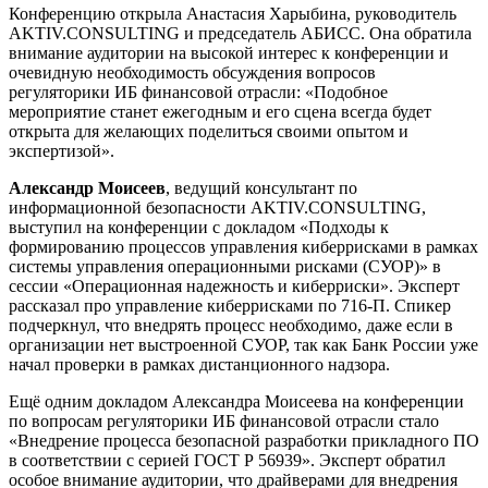
Конференцию открыла Анастасия Харыбина, руководитель
AKTIV.CONSULTING и председатель АБИСС. Она обратила
внимание аудитории на высокой интерес к конференции и
очевидную необходимость обсуждения вопросов
регуляторики ИБ финансовой отрасли: «Подобное
мероприятие станет ежегодным и его сцена всегда будет
открыта для желающих поделиться своими опытом и
экспертизой».
Александр Моисеев
, ведущий консультант по
информационной безопасности AKTIV.CONSULTING,
выступил на конференции с докладом «Подходы к
формированию процессов управления киберрисками в рамках
системы управления операционными рисками (СУОР)» в
сессии «Операционная надежность и киберриски». Эксперт
рассказал про управление киберрисками по 716-П. Спикер
подчеркнул, что внедрять процесс необходимо, даже если в
организации нет выстроенной СУОР, так как Банк России уже
начал проверки в рамках дистанционного надзора.
Ещё одним докладом Александра Моисеева на конференции
по вопросам регуляторики ИБ финансовой отрасли стало
«Внедрение процесса безопасной разработки прикладного ПО
в соответствии с серией ГОСТ Р 56939». Эксперт обратил
особое внимание аудитории, что драйверами для внедрения