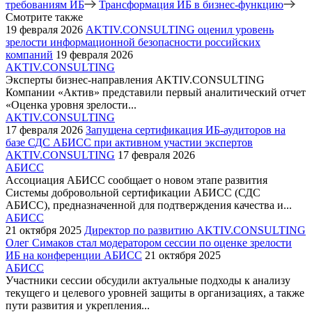
требованиям ИБ
Трансформация ИБ в бизнес-функцию
Смотрите также
19 февраля 2026
AKTIV.CONSULTING оценил уровень
зрелости информационной безопасности российских
компаний
19 февраля 2026
AKTIV.CONSULTING
Эксперты бизнес-направления AKTIV.CONSULTING
Компании «Актив» представили первый аналитический отчет
«Оценка уровня зрелости...
AKTIV.CONSULTING
17 февраля 2026
Запущена сертификация ИБ-аудиторов на
базе СДС АБИСС при активном участии экспертов
AKTIV.CONSULTING
17 февраля 2026
АБИСС
Ассоциация АБИСС сообщает о новом этапе развития
Системы добровольной сертификации АБИСС (СДС
АБИСС), предназначенной для подтверждения качества и...
АБИСС
21 октября 2025
Директор по развитию AKTIV.CONSULTING
Олег Симаков стал модератором сессии по оценке зрелости
ИБ на конференции АБИСС
21 октября 2025
АБИСС
Участники сессии обсудили актуальные подходы к анализу
текущего и целевого уровней защиты в организациях, а также
пути развития и укрепления...