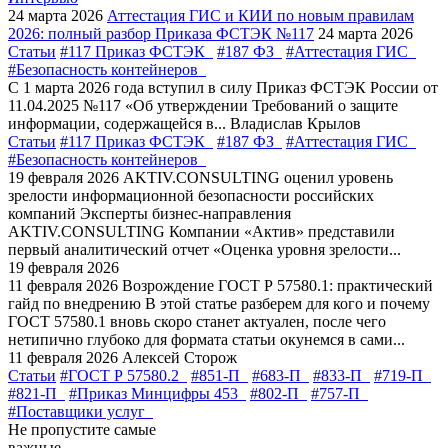
24 марта 2026
Аттестация ГИС и КИИ по новым правилам
2026: полный разбор Приказа ФСТЭК №117
24 марта 2026
Статьи
#117 Приказ ФСТЭК
#187 ФЗ
#Аттестация ГИС
#Безопасность контейнеров
С 1 марта 2026 года вступил в силу Приказ ФСТЭК России от
11.04.2025 №117 «Об утверждении Требований о защите
информации, содержащейся в...
Владислав Крылов
Статьи
#117 Приказ ФСТЭК
#187 ФЗ
#Аттестация ГИС
#Безопасность контейнеров
19 февраля 2026
AKTIV.CONSULTING оценил уровень
зрелости информационной безопасности российских
компаний
Эксперты бизнес-направления
AKTIV.CONSULTING Компании «Актив» представили
первый аналитический отчет «Оценка уровня зрелости...
19 февраля 2026
11 февраля 2026
Возрождение ГОСТ Р 57580.1: практический
гайд по внедрению
В этой статье разберем для кого и почему
ГОСТ 57580.1 вновь скоро станет актуален, после чего
нетипично глубоко для формата статьи окунемся в сами...
11 февраля 2026
Алексей Сторож
Статьи
#ГОСТ Р 57580.2
#851-П
#683-П
#833-П
#719-П
#821-П
#Приказ Минцифры 453
#802-П
#757-П
#Поставщики услуг
Не пропустите самые
важные