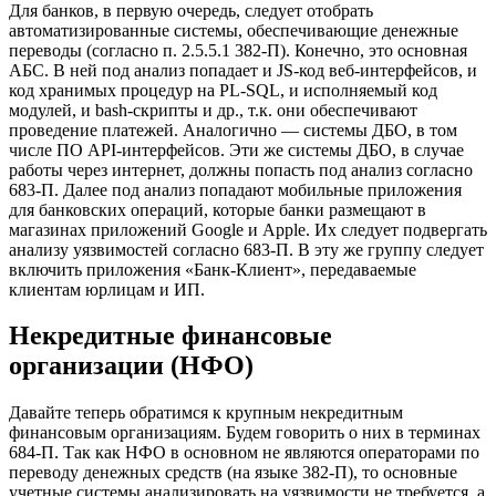
Для банков, в первую очередь, следует отобрать
автоматизированные системы, обеспечивающие денежные
переводы (согласно п. 2.5.5.1 382-П). Конечно, это основная
АБС. В ней под анализ попадает и JS-код веб-интерфейсов, и
код хранимых процедур на PL-SQL, и исполняемый код
модулей, и bash-скрипты и др., т.к. они обеспечивают
проведение платежей.
Аналогично — системы ДБО, в том
числе ПО API-интерфейсов. Эти же системы ДБО, в случае
работы через интернет, должны попасть под анализ согласно
683-П.
Далее под анализ попадают мобильные приложения
для банковских операций, которые банки размещают в
магазинах приложений Google и Apple. Их следует подвергать
анализу уязвимостей согласно 683-П. В эту же группу следует
включить приложения «Банк-Клиент», передаваемые
клиентам юрлицам и ИП.
Некредитные финансовые
организации (НФО)
Давайте теперь обратимся к крупным некредитным
финансовым организациям. Будем говорить о них в терминах
684-П. Так как НФО в основном не являются операторами по
переводу денежных средств (на языке 382-П), то основные
учетные системы анализировать на уязвимости не требуется, а