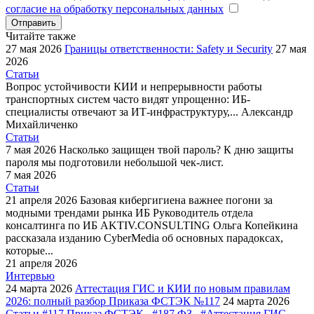
согласие на обработку персональных данных
Отправить
Читайте также
27 мая 2026
Границы ответственности: Safety и Security
27 мая
2026
Статьи
Вопрос устойчивости КИИ и непрерывности работы
транспортных систем часто видят упрощенно: ИБ-
специалисты отвечают за ИТ-инфраструктуру,...
Александр
Михайличенко
Статьи
7 мая 2026
Насколько защищен твой пароль?
К дню защиты
пароля мы подготовили небольшой чек-лист.
7 мая 2026
Статьи
21 апреля 2026
Базовая кибергигиена важнее погони за
модными трендами рынка ИБ
Руководитель отдела
консалтинга по ИБ AKTIV.CONSULTING Ольга Копейкина
рассказала изданию CyberMedia об основных парадоксах,
которые...
21 апреля 2026
Интервью
24 марта 2026
Аттестация ГИС и КИИ по новым правилам
2026: полный разбор Приказа ФСТЭК №117
24 марта 2026
Статьи
#117 Приказ ФСТЭК
#187 ФЗ
#Аттестация ГИС