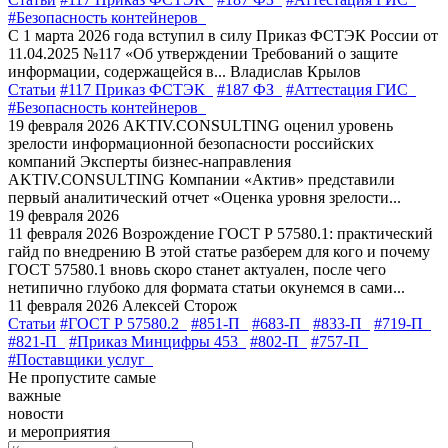
#Безопасность контейнеров
С 1 марта 2026 года вступил в силу Приказ ФСТЭК России от
11.04.2025 №117 «Об утверждении Требований о защите
информации, содержащейся в...
Владислав Крылов
Статьи
#117 Приказ ФСТЭК
#187 ФЗ
#Аттестация ГИС
#Безопасность контейнеров
19 февраля 2026
AKTIV.CONSULTING оценил уровень
зрелости информационной безопасности российских
компаний
Эксперты бизнес-направления
AKTIV.CONSULTING Компании «Актив» представили
первый аналитический отчет «Оценка уровня зрелости...
19 февраля 2026
11 февраля 2026
Возрождение ГОСТ Р 57580.1: практический
гайд по внедрению
В этой статье разберем для кого и почему
ГОСТ 57580.1 вновь скоро станет актуален, после чего
нетипично глубоко для формата статьи окунемся в сами...
11 февраля 2026
Алексей Сторож
Статьи
#ГОСТ Р 57580.2
#851-П
#683-П
#833-П
#719-П
#821-П
#Приказ Минцифры 453
#802-П
#757-П
#Поставщики услуг
Не пропустите самые
важные
новости
и мероприятия