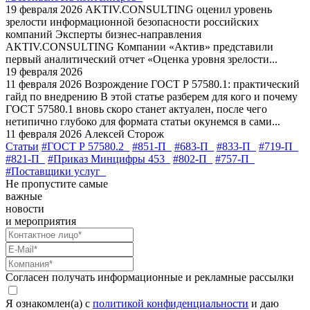
19 февраля 2026
AKTIV.CONSULTING оценил уровень
зрелости информационной безопасности российских
компаний
Эксперты бизнес-направления
AKTIV.CONSULTING Компании «Актив» представили
первый аналитический отчет «Оценка уровня зрелости...
19 февраля 2026
11 февраля 2026
Возрождение ГОСТ Р 57580.1: практический
гайд по внедрению
В этой статье разберем для кого и почему
ГОСТ 57580.1 вновь скоро станет актуален, после чего
нетипично глубоко для формата статьи окунемся в сами...
11 февраля 2026
Алексей Сторож
Статьи
#ГОСТ Р 57580.2
#851-П
#683-П
#833-П
#719-П
#821-П
#Приказ Минцифры 453
#802-П
#757-П
#Поставщики услуг
Не пропустите самые
важные
новости
и мероприятия
Согласен получать информационные и рекламные рассылки
Я ознакомлен(а) с
политикой конфиденциальности
и даю