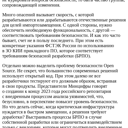
сопровождающей изменения.
Много опасений вызывает скорость, с которой
разрабатываются или дорабатываются отечественные решения
для целей импортозамещения. С одной стороны, нужно
обеспечить необходимую функциональность, с другой —
соответствовать требованиям безопасности. И как это часто
бывает, счет не в пользу последнего. При этом есть
конкретные указания ФСТЭК России по использованию
в ЗО КИИ прикладного ПО, которое соответствует
требованиям безопасной разработки (БРПО).
Отдельно можно выделить проблему безопасности Open
Source. Не секрет, что большинство современных решений
использует открытый код. При этом далеко не все
разработчики тестируют его должным образом, встраивая
в свои продукты. Представители Минцифры говорят
о создании к концу 2023 года российского репозитария
с внедренным процессом анализа уязвимостей, что,
безусловно, в перспективе повысит уровень безопасности.
Но что делать сейчас, когда критическая инфраструктура
нуждается в быстром замещении, а решения требуют
доработки? Выстраивать процессы БРПО в случае
собственной разработки или ограничиться взаимодействием
только с вендорами, которые могут подтвердить внедренные