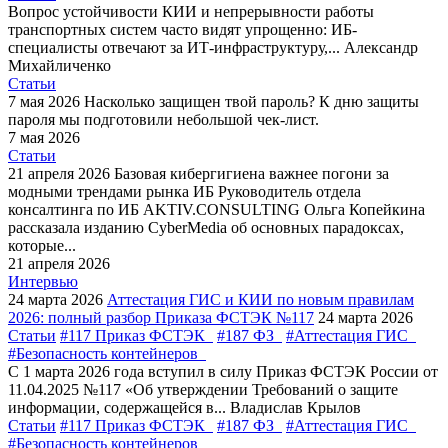
Вопрос устойчивости КИИ и непрерывности работы
транспортных систем часто видят упрощенно: ИБ-
специалисты отвечают за ИТ-инфраструктуру,...
Александр
Михайличенко
Статьи
7 мая 2026
Насколько защищен твой пароль?
К дню защиты
пароля мы подготовили небольшой чек-лист.
7 мая 2026
Статьи
21 апреля 2026
Базовая кибергигиена важнее погони за
модными трендами рынка ИБ
Руководитель отдела
консалтинга по ИБ AKTIV.CONSULTING Ольга Копейкина
рассказала изданию CyberMedia об основных парадоксах,
которые...
21 апреля 2026
Интервью
24 марта 2026
Аттестация ГИС и КИИ по новым правилам
2026: полный разбор Приказа ФСТЭК №117
24 марта 2026
Статьи
#117 Приказ ФСТЭК
#187 ФЗ
#Аттестация ГИС
#Безопасность контейнеров
С 1 марта 2026 года вступил в силу Приказ ФСТЭК России от
11.04.2025 №117 «Об утверждении Требований о защите
информации, содержащейся в...
Владислав Крылов
Статьи
#117 Приказ ФСТЭК
#187 ФЗ
#Аттестация ГИС
#Безопасность контейнеров