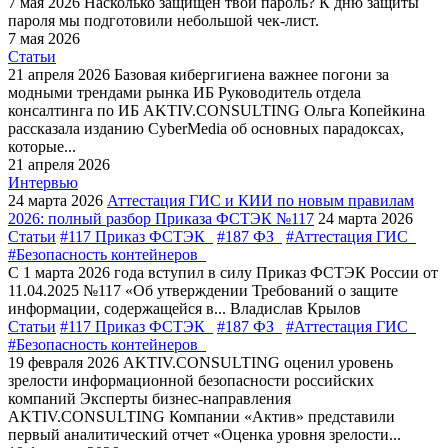
7 мая 2026
Насколько защищен твой пароль?
К дню защиты
пароля мы подготовили небольшой чек-лист.
7 мая 2026
Статьи
21 апреля 2026
Базовая кибергигиена важнее погони за
модными трендами рынка ИБ
Руководитель отдела
консалтинга по ИБ AKTIV.CONSULTING Ольга Копейкина
рассказала изданию CyberMedia об основных парадоксах,
которые...
21 апреля 2026
Интервью
24 марта 2026
Аттестация ГИС и КИИ по новым правилам
2026: полный разбор Приказа ФСТЭК №117
24 марта 2026
Статьи
#117 Приказ ФСТЭК
#187 ФЗ
#Аттестация ГИС
#Безопасность контейнеров
С 1 марта 2026 года вступил в силу Приказ ФСТЭК России от
11.04.2025 №117 «Об утверждении Требований о защите
информации, содержащейся в...
Владислав Крылов
Статьи
#117 Приказ ФСТЭК
#187 ФЗ
#Аттестация ГИС
#Безопасность контейнеров
19 февраля 2026
AKTIV.CONSULTING оценил уровень
зрелости информационной безопасности российских
компаний
Эксперты бизнес-направления
AKTIV.CONSULTING Компании «Актив» представили
первый аналитический отчет «Оценка уровня зрелости...