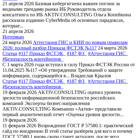
21 апреля 2026
Базовая кибергигиена важнее погони за
модными трендами рынка ИБ
Руководитель отдела
консалтинга по ИБ AKTIV.CONSULTING Ольга Копейкина
рассказала изданию CyberMedia об основных парадоксах,
которые...
21 апреля 2026
Интервью
24 марта 2026
Аттестация ГИС и КИИ по новым правилам
2026: полный разбор Приказа ФСТЭК №117
24 марта 2026
Статьи
#117 Приказ ФСТЭК
#187 ФЗ
#Аттестация ГИС
#Безопасность контейнеров
С 1 марта 2026 года вступил в силу Приказ ФСТЭК России от
11.04.2025 №117 «Об утверждении Требований о защите
информации, содержащейся в...
Владислав Крылов
Статьи
#117 Приказ ФСТЭК
#187 ФЗ
#Аттестация ГИС
#Безопасность контейнеров
19 февраля 2026
AKTIV.CONSULTING оценил уровень
зрелости информационной безопасности российских
компаний
Эксперты бизнес-направления
AKTIV.CONSULTING Компании «Актив» представили
первый аналитический отчет «Оценка уровня зрелости...
19 февраля 2026
11 февраля 2026
Возрождение ГОСТ Р 57580.1: практический
гайд по внедрению
В этой статье разберем для кого и почему
ГОСТ 57580.1 вновь скоро станет актуален, после чего