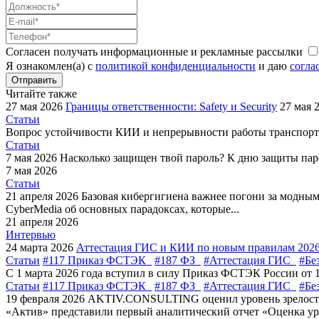
Согласен получать информационные и рекламные рассылки
Я ознакомлен(а) с
политикой конфиденциальности
и даю
согла
Отправить
Читайте также
27 мая 2026
Границы ответственности: Safety и Security
27 мая 
Статьи
Вопрос устойчивости КИИ и непрерывности работы транспортн
Статьи
7 мая 2026
Насколько защищен твой пароль?
К дню защиты пар
7 мая 2026
Статьи
21 апреля 2026
Базовая кибергигиена важнее погони за модны
CyberMedia об основных парадоксах, которые...
21 апреля 2026
Интервью
24 марта 2026
Аттестация ГИС и КИИ по новым правилам 202
Статьи
#117 Приказ ФСТЭК
#187 ФЗ
#Аттестация ГИС
#Бе
С 1 марта 2026 года вступил в силу Приказ ФСТЭК России от 
Статьи
#117 Приказ ФСТЭК
#187 ФЗ
#Аттестация ГИС
#Бе
19 февраля 2026
AKTIV.CONSULTING оценил уровень зрелости
«Актив» представили первый аналитический отчет «Оценка уро