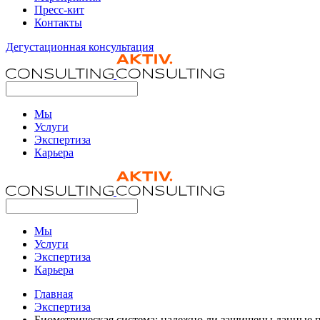
Пресс-кит
Контакты
Дегустационная консультация
Мы
Услуги
Экспертиза
Карьера
Мы
Услуги
Экспертиза
Карьера
Главная
Экспертиза
Биометрическая система: надежно ли защищены данные п