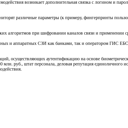
модействия возникает дополнительная связка с логином и пароле
ониторят различные параметры (к примеру, фингерпринты польз
их алгоритмов при шифровании каналов связи и применении ср
ых и аппаратных СЗИ как банками, так и оператором ГИС ЕБС,
аций, осуществляющих аутентификацию на основе биометрически
0 млн. руб., штат персонала, деловая репутация единоличного ис
одействия.