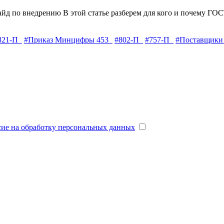
айд по внедрению
В этой статье разберем для кого и почему ГОС
821-П
#Приказ Минцифры 453
#802-П
#757-П
#Поставщики
сие на обработку персональных данных