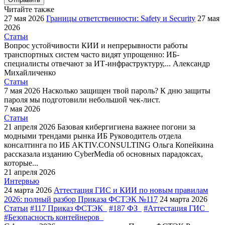
Читайте также
27 мая 2026
Границы ответственности: Safety и Security
27 мая
2026
Статьи
Вопрос устойчивости КИИ и непрерывности работы
транспортных систем часто видят упрощенно: ИБ-
специалисты отвечают за ИТ-инфраструктуру,...
Александр
Михайличенко
Статьи
7 мая 2026
Насколько защищен твой пароль?
К дню защиты
пароля мы подготовили небольшой чек-лист.
7 мая 2026
Статьи
21 апреля 2026
Базовая кибергигиена важнее погони за
модными трендами рынка ИБ
Руководитель отдела
консалтинга по ИБ AKTIV.CONSULTING Ольга Копейкина
рассказала изданию CyberMedia об основных парадоксах,
которые...
21 апреля 2026
Интервью
24 марта 2026
Аттестация ГИС и КИИ по новым правилам
2026: полный разбор Приказа ФСТЭК №117
24 марта 2026
Статьи
#117 Приказ ФСТЭК
#187 ФЗ
#Аттестация ГИС
#Безопасность контейнеров