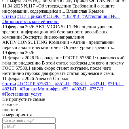
С 1 марта 2026 года вступил в силу Приказ ФСТЭК России от
11.04.2025 №117 «Об утверждении Требований о защите
информации, содержащейся в...
Владислав Крылов
Статьи
#117 Приказ ФСТЭК
#187 ФЗ
#Аттестация ГИС
#Безопасность контейнеров
19 февраля 2026
AKTIV.CONSULTING оценил уровень
зрелости информационной безопасности российских
компаний
Эксперты бизнес-направления
AKTIV.CONSULTING Компании «Актив» представили
первый аналитический отчет «Оценка уровня зрелости...
19 февраля 2026
11 февраля 2026
Возрождение ГОСТ Р 57580.1: практический
гайд по внедрению
В этой статье разберем для кого и почему
ГОСТ 57580.1 вновь скоро станет актуален, после чего
нетипично глубоко для формата статьи окунемся в сами...
11 февраля 2026
Алексей Сторож
Статьи
#ГОСТ Р 57580.2
#851-П
#683-П
#833-П
#719-П
#821-П
#Приказ Минцифры 453
#802-П
#757-П
#Поставщики услуг
Не пропустите самые
важные
новости
и мероприятия