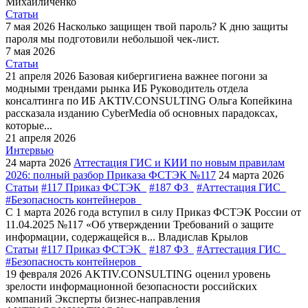
Михайличенко
Статьи
7 мая 2026
Насколько защищен твой пароль?
К дню защиты
пароля мы подготовили небольшой чек-лист.
7 мая 2026
Статьи
21 апреля 2026
Базовая кибергигиена важнее погони за
модными трендами рынка ИБ
Руководитель отдела
консалтинга по ИБ AKTIV.CONSULTING Ольга Копейкина
рассказала изданию CyberMedia об основных парадоксах,
которые...
21 апреля 2026
Интервью
24 марта 2026
Аттестация ГИС и КИИ по новым правилам
2026: полный разбор Приказа ФСТЭК №117
24 марта 2026
Статьи
#117 Приказ ФСТЭК
#187 ФЗ
#Аттестация ГИС
#Безопасность контейнеров
С 1 марта 2026 года вступил в силу Приказ ФСТЭК России от
11.04.2025 №117 «Об утверждении Требований о защите
информации, содержащейся в...
Владислав Крылов
Статьи
#117 Приказ ФСТЭК
#187 ФЗ
#Аттестация ГИС
#Безопасность контейнеров
19 февраля 2026
AKTIV.CONSULTING оценил уровень
зрелости информационной безопасности российских
компаний
Эксперты бизнес-направления