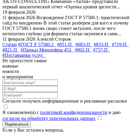
AKTIV.CONSULTING Компании «Актив» представили
первый аналитический отчет «Оценка уровня зрелости...
19 февраля 2026
11 февраля 2026
Возрождение ГОСТ Р 57580.1: практический
гайд по внедрению
В этой статье разберем для кого и почему
ГОСТ 57580.1 вновь скоро станет актуален, после чего
нетипично глубоко для формата статьи окунемся в сами...
11 февраля 2026
Алексей Сторож
Статьи
#ГОСТ Р 57580.2
#851-П
#683-П
#833-П
#719-П
#821-П
#Приказ Минцифры 453
#802-П
#757-П
#Поставщики услуг
Не пропустите самые
важные
новости
и мероприятия
Согласен получать информационные и рекламные рассылки
Я ознакомлен(а) с
политикой конфиденциальности
и даю
согласие на обработку персональных данных
Подписаться
Если у Вас остались вопросы,