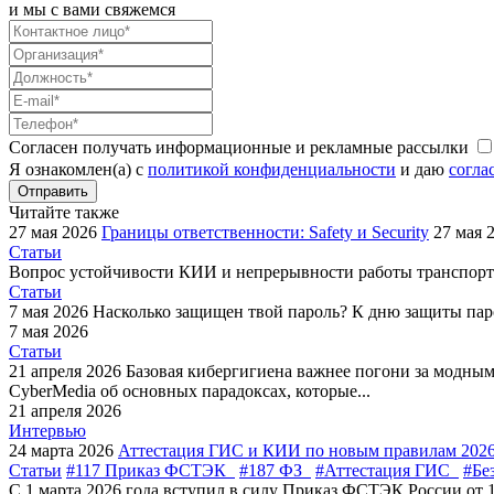
и мы с вами свяжемся
Согласен получать информационные и рекламные рассылки
Я ознакомлен(а) с
политикой конфиденциальности
и даю
согла
Отправить
Читайте также
27 мая 2026
Границы ответственности: Safety и Security
27 мая 
Статьи
Вопрос устойчивости КИИ и непрерывности работы транспортн
Статьи
7 мая 2026
Насколько защищен твой пароль?
К дню защиты пар
7 мая 2026
Статьи
21 апреля 2026
Базовая кибергигиена важнее погони за модны
CyberMedia об основных парадоксах, которые...
21 апреля 2026
Интервью
24 марта 2026
Аттестация ГИС и КИИ по новым правилам 202
Статьи
#117 Приказ ФСТЭК
#187 ФЗ
#Аттестация ГИС
#Бе
С 1 марта 2026 года вступил в силу Приказ ФСТЭК России от 