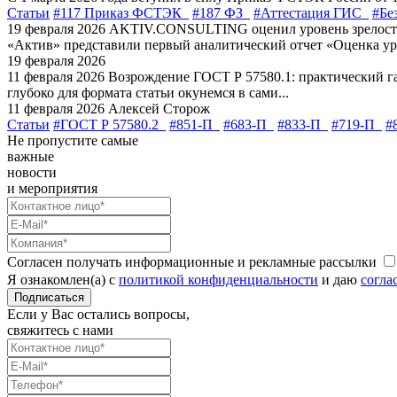
Статьи
#117 Приказ ФСТЭК
#187 ФЗ
#Аттестация ГИС
#Бе
19 февраля 2026
AKTIV.CONSULTING оценил уровень зрелости
«Актив» представили первый аналитический отчет «Оценка уро
19 февраля 2026
11 февраля 2026
Возрождение ГОСТ Р 57580.1: практический г
глубоко для формата статьи окунемся в сами...
11 февраля 2026
Алексей Сторож
Статьи
#ГОСТ Р 57580.2
#851-П
#683-П
#833-П
#719-П
#
Не пропустите самые
важные
новости
и мероприятия
Согласен получать информационные и рекламные рассылки
Я ознакомлен(а) с
политикой конфиденциальности
и даю
согла
Подписаться
Если у Вас остались вопросы,
свяжитесь с нами