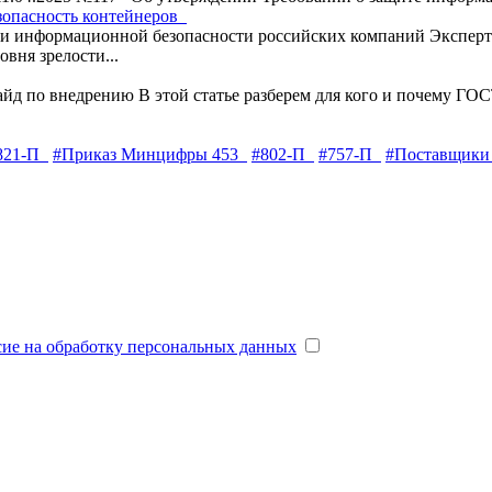
зопасность контейнеров
 информационной безопасности российских компаний
Экспер
вня зрелости...
айд по внедрению
В этой статье разберем для кого и почему ГОС
821-П
#Приказ Минцифры 453
#802-П
#757-П
#Поставщики
сие на обработку персональных данных