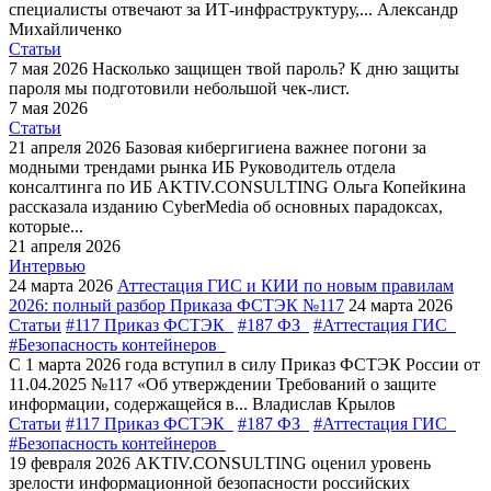
специалисты отвечают за ИТ-инфраструктуру,...
Александр
Михайличенко
Статьи
7 мая 2026
Насколько защищен твой пароль?
К дню защиты
пароля мы подготовили небольшой чек-лист.
7 мая 2026
Статьи
21 апреля 2026
Базовая кибергигиена важнее погони за
модными трендами рынка ИБ
Руководитель отдела
консалтинга по ИБ AKTIV.CONSULTING Ольга Копейкина
рассказала изданию CyberMedia об основных парадоксах,
которые...
21 апреля 2026
Интервью
24 марта 2026
Аттестация ГИС и КИИ по новым правилам
2026: полный разбор Приказа ФСТЭК №117
24 марта 2026
Статьи
#117 Приказ ФСТЭК
#187 ФЗ
#Аттестация ГИС
#Безопасность контейнеров
С 1 марта 2026 года вступил в силу Приказ ФСТЭК России от
11.04.2025 №117 «Об утверждении Требований о защите
информации, содержащейся в...
Владислав Крылов
Статьи
#117 Приказ ФСТЭК
#187 ФЗ
#Аттестация ГИС
#Безопасность контейнеров
19 февраля 2026
AKTIV.CONSULTING оценил уровень
зрелости информационной безопасности российских