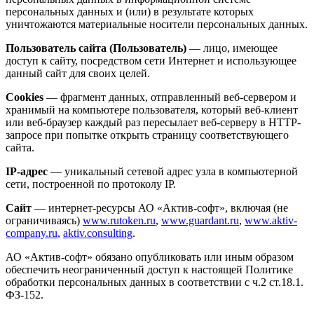
персональных данных и (или) в результате которых
уничтожаются материальные носители персональных данных.
Пользователь сайта (Пользователь)
— лицо, имеющее
доступ к сайту, посредством сети Интернет и использующее
данный сайт для своих целей.
Cookies
— фрагмент данных, отправленный веб-сервером и
хранимый на компьютере пользователя, который веб-клиент
или веб-браузер каждый раз пересылает веб-серверу в HTTP-
запросе при попытке открыть страницу соответствующего
сайта.
IP-адрес
— уникальный сетевой адрес узла в компьютерной
сети, построенной по протоколу IP.
Сайт
— интернет-ресурсы АО «Актив-софт», включая (не
ограничиваясь)
www.rutoken.ru
,
www.guardant.ru
,
www.aktiv-
company.ru
,
aktiv.consulting
.
АО «Актив-софт» обязано опубликовать или иным образом
обеспечить неограниченный доступ к настоящей Политике
обработки персональных данных в соответствии с ч.2 ст.18.1.
ФЗ-152.