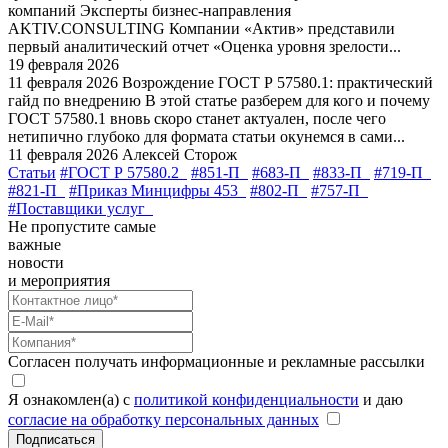
компаний
Эксперты бизнес-направления
AKTIV.CONSULTING Компании «Актив» представили
первый аналитический отчет «Оценка уровня зрелости...
19 февраля 2026
11 февраля 2026
Возрождение ГОСТ Р 57580.1: практический
гайд по внедрению
В этой статье разберем для кого и почему
ГОСТ 57580.1 вновь скоро станет актуален, после чего
нетипично глубоко для формата статьи окунемся в сами...
11 февраля 2026
Алексей Сторож
Статьи
#ГОСТ Р 57580.2
#851-П
#683-П
#833-П
#719-П
#821-П
#Приказ Минцифры 453
#802-П
#757-П
#Поставщики услуг
Не пропустите самые
важные
новости
и мероприятия
Согласен получать информационные и рекламные рассылки
Я ознакомлен(а) с
политикой конфиденциальности
и даю
согласие на обработку персональных данных
Подписаться