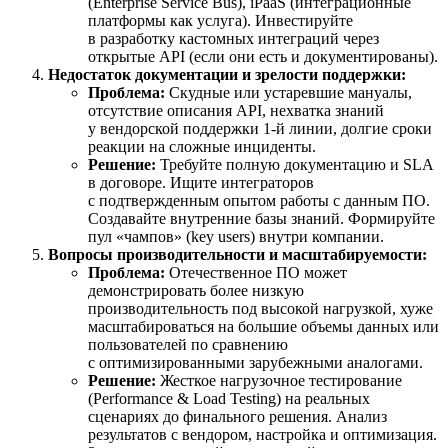
(Enterprise Service Bus), iPaaS (интеграционные
платформы как услуга). Инвестируйте
в разработку кастомных интеграций через
открытые API (если они есть и документированы).
Недостаток документации и зрелости поддержки:
Проблема:
Скудные или устаревшие мануалы,
отсутствие описания API, нехватка знаний
у вендорской поддержки 1-й линии, долгие сроки
реакции на сложные инциденты.
Решение:
Требуйте полную документацию и SLA
в договоре. Ищите интеграторов
с подтвержденным опытом работы с данным ПО.
Создавайте внутренние базы знаний. Формируйте
пул «чампов» (key users) внутри компании.
Вопросы производительности и масштабируемости:
Проблема:
Отечественное ПО может
демонстрировать более низкую
производительность под высокой нагрузкой, хуже
масштабироваться на большие объемы данных или
пользователей по сравнению
с оптимизированными зарубежными аналогами.
Решение:
Жесткое нагрузочное тестирование
(Performance & Load Testing) на реальных
сценариях до финального решения. Анализ
результатов с вендором, настройка и оптимизация.