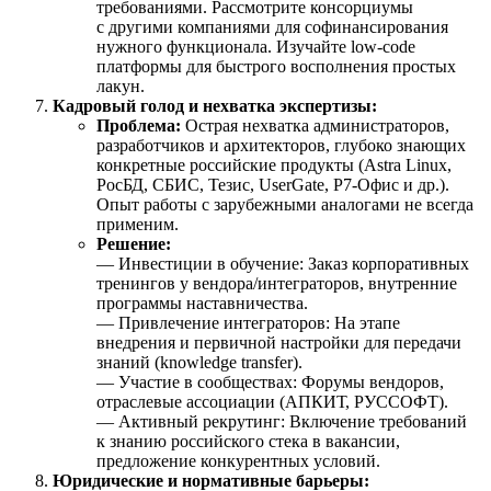
требованиями. Рассмотрите консорциумы
с другими компаниями для софинансирования
нужного функционала. Изучайте low-code
платформы для быстрого восполнения простых
лакун.
Кадровый голод и нехватка экспертизы:
Проблема:
Острая нехватка администраторов,
разработчиков и архитекторов, глубоко знающих
конкретные российские продукты (Astra Linux,
РосБД, СБИС, Тезис, UserGate, Р7-Офис и др.).
Опыт работы с зарубежными аналогами не всегда
применим.
Решение:
— Инвестиции в обучение: Заказ корпоративных
тренингов у вендора/интеграторов, внутренние
программы наставничества.
— Привлечение интеграторов: На этапе
внедрения и первичной настройки для передачи
знаний (knowledge transfer).
— Участие в сообществах: Форумы вендоров,
отраслевые ассоциации (АПКИТ, РУССОФТ).
— Активный рекрутинг: Включение требований
к знанию российского стека в вакансии,
предложение конкурентных условий.
Юридические и нормативные барьеры: