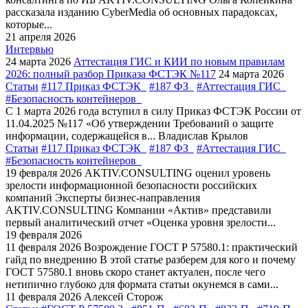
рассказала изданию CyberMedia об основных парадоксах,
которые...
21 апреля 2026
Интервью
24 марта 2026
Аттестация ГИС и КИИ по новым правилам
2026: полный разбор Приказа ФСТЭК №117
24 марта 2026
Статьи
#117 Приказ ФСТЭК
#187 ФЗ
#Аттестация ГИС
#Безопасность контейнеров
С 1 марта 2026 года вступил в силу Приказ ФСТЭК России от
11.04.2025 №117 «Об утверждении Требований о защите
информации, содержащейся в...
Владислав Крылов
Статьи
#117 Приказ ФСТЭК
#187 ФЗ
#Аттестация ГИС
#Безопасность контейнеров
19 февраля 2026
AKTIV.CONSULTING оценил уровень
зрелости информационной безопасности российских
компаний
Эксперты бизнес-направления
AKTIV.CONSULTING Компании «Актив» представили
первый аналитический отчет «Оценка уровня зрелости...
19 февраля 2026
11 февраля 2026
Возрождение ГОСТ Р 57580.1: практический
гайд по внедрению
В этой статье разберем для кого и почему
ГОСТ 57580.1 вновь скоро станет актуален, после чего
нетипично глубоко для формата статьи окунемся в сами...
11 февраля 2026
Алексей Сторож