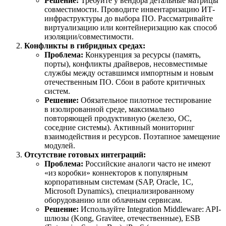
Решение:
Требуйте у вендора детальные матрицы
совместимости. Проводите инвентаризацию ИТ-
инфраструктуры до выбора ПО. Рассматривайте
виртуализацию или контейнеризацию как способ
изоляции/совместимости.
Конфликты в гибридных средах:
Проблема:
Конкуренция за ресурсы (память,
порты), конфликты драйверов, несовместимые
службы между оставшимся импортным и новым
отечественным ПО. Сбои в работе критичных
систем.
Решение:
Обязательное пилотное тестирование
в изолированной среде, максимально
повторяющей продуктивную (железо, ОС,
соседние системы). Активный мониторинг
взаимодействия и ресурсов. Поэтапное замещение
модулей.
Отсутствие готовых интеграций:
Проблема:
Российские аналоги часто не имеют
«из коробки» коннекторов к популярным
корпоративным системам (SAP, Oracle, 1C,
Microsoft Dynamics), специализированному
оборудованию или облачным сервисам.
Решение:
Используйте Integration Middleware: API-
шлюзы (Kong, Gravitee, отечественные), ESB