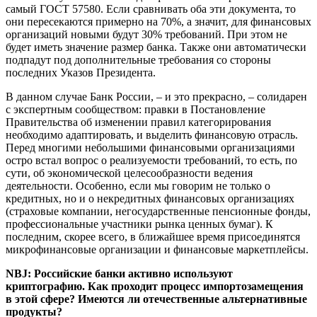
самый ГОСТ 57580. Если сравнивать оба эти документа, то
они пересекаются примерно на 70%, а значит, для финансовых
организаций новыми будут 30% требований. При этом не
будет иметь значение размер банка. Также они автоматически
подпадут под дополнительные требования со стороны
последних Указов Президента.
В данном случае Банк России, – и это прекрасно, – солидарен
с экспертным сообществом: правки в Постановление
Правительства об изменении правил категорирования
необходимо адаптировать, и выделить финансовую отрасль.
Перед многими небольшими финансовыми организациями
остро встал вопрос о реализуемости требований, то есть, по
сути, об экономической целесообразности ведения
деятельности. Особенно, если мы говорим не только о
кредитных, но и о некредитных финансовых организациях
(страховые компании, негосударственные пенсионные фонды,
профессиональные участники рынка ценных бумаг). К
последним, скорее всего, в ближайшее время присоединятся
микрофинансовые организации и финансовые маркетплейсы.
NBJ: Российские банки активно используют
криптографию. Как проходит процесс импортозамещения
в этой сфере? Имеются ли отечественные альтернативные
продукты?