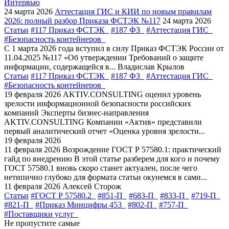
Интервью
24 марта 2026
Аттестация ГИС и КИИ по новым правилам
2026: полный разбор Приказа ФСТЭК №117
24 марта 2026
Статьи
#117 Приказ ФСТЭК
#187 ФЗ
#Аттестация ГИС
#Безопасность контейнеров
С 1 марта 2026 года вступил в силу Приказ ФСТЭК России от
11.04.2025 №117 «Об утверждении Требований о защите
информации, содержащейся в...
Владислав Крылов
Статьи
#117 Приказ ФСТЭК
#187 ФЗ
#Аттестация ГИС
#Безопасность контейнеров
19 февраля 2026
AKTIV.CONSULTING оценил уровень
зрелости информационной безопасности российских
компаний
Эксперты бизнес-направления
AKTIV.CONSULTING Компании «Актив» представили
первый аналитический отчет «Оценка уровня зрелости...
19 февраля 2026
11 февраля 2026
Возрождение ГОСТ Р 57580.1: практический
гайд по внедрению
В этой статье разберем для кого и почему
ГОСТ 57580.1 вновь скоро станет актуален, после чего
нетипично глубоко для формата статьи окунемся в сами...
11 февраля 2026
Алексей Сторож
Статьи
#ГОСТ Р 57580.2
#851-П
#683-П
#833-П
#719-П
#821-П
#Приказ Минцифры 453
#802-П
#757-П
#Поставщики услуг
Не пропустите самые