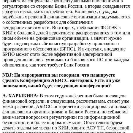
первая тема сопряжена с концептуальными изменениями в
регуляторике со стороны Банка России, а вторая складывается
сразу из нескольких потребностей. Во-первых, с уходом
зарубежных решений финансовые организации задумываются
о собственных разработках для обеспечения
вендоронезависимости. Во-вторых, требования ФСТЭК к
КИИ с большой долей вероятности распространятся в том или
ином объёме на финансовые организации, а значит нужно
будет подтверждать безопасную разработку прикладного
программного обеспечения (БРПО). И в-третьих, внедрение
БРПО может стать более эффективной альтернативой
проведению анализа уязвимости банковского ПО при каждом
обновлении, как того требует Банк России.
NBJ: На мероприятии вы говорили, что планируете
сделать Конференцию АБИСС ежегодной. Есть ли уже
понимание, какой будет следующая конференция?
А. ХАРЫБИНА:
В этом году конференция была посвящена
финансовой отрасли, в следующем, рассчитываем, станет уже
межотраслевой. АБИСС исторически ассоциировался только с
финансовыми организациями и Банком России, но сейчас мы
занимается вопросами регуляторики по информационной
безопасности в более широком смысле. Обязательно будем
делать отдельные треки по КИИ, защите АСУ ТП, безопасной