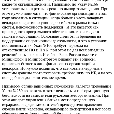
какие-то организационный. Например, по Указу №166
установлены конкретные сроки по импортозамещению. При
этом нужно понимать, что финансовые организации в этом
году оказались в ситуации, когда большая часть западных
вендоров оперативно ушла с российского рынка (отказ
систем, невозможность поддержки). И это касается как
прикладного программного обеспечения, так и средств
защиты информации. Основные силы были брошены на
поддержание операционной деятельности, и это в условиях
постоянных атак. Указ №166 требует перехода на
отечественные ПО и ПАК, при этом не для всех западных
решений есть аналоги. И сейчас Банк России вместе с
Минцифрой и Минпромторгом решают эти вопросы,
привлекая бизнес в лице финансовых организаций и
вендоров. Но нужно помнить, что все новые внедряемые
системы должны соответствовать требованиям по ИБ, а на это
понадобится дополнительное время.
Примером организационных сложностей является требование
Указа №250 возложить ответственность за информационную
безопасность на заместителя руководителя организации. При
этом аппарат управления банка имеет определённую
иерархию, и среди заместителей председателя правления
сложно найти человека, обладающего экспертизой в вопросах
обеспечения информационной безопасности.