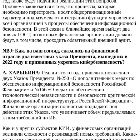
год также будет подчинён реализации этих вопросов.
Проблема заключается в том, что процессы, которые
необходимо перестроить, носят общеорганизационный
характер и подразумевают интеграцию функции управления
всей организацией в процессы обеспечения информационной
безопасности. В этой связи в ближайшее время выйдут два
новых ГОСТ, по которым финансовые организации должны
будут, в том числе, проходить обязательный внешний аудит.
NBJ: Как, на ваш взгляд, сказались на финансовой
отрасли два известных указа Президента, вышедших в
2022 году и призванных укрепить кибербезопасность?
А. ХАРЫБИНА:
Реалии этого года привели к появлению
двух Указов Президента: №250 «О дополнительных мерах по
обеспечению информационной безопасности Российской
Федерации» и №166 «О мерах по обеспечению
технологической независимости и безопасности критической
информационной инфраструктуры Российской Федерации».
Финансовые организации полностью подпадают под
действие этих Указов, что увеличивает объём предъявляемых
к ним требований по ИБ.
Как и у других субъектов КИИ, у финансовых организаций
возникли сложности с реализацией новых требований. Какие-
то из этих сложностей носят условно технический характер,