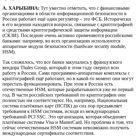
А. ХАРЫБИНА:
Тут уместно отметить, что с финансовыми
организациями в области информационной безопасности в
России работает ещё один регулятор – это ФСБ. Исторически
в его ведении находятся вопросы, связанные с криптографией
и средствами криптографической защиты информации
(СКЗИ). Последние очень активно применяются российскими
банками: например, во всех организациях используются
аппаратные модули безопасности (hardware security module,
HSM).
Так сложилось, что все банки закупались у французского
вендора Thales Group, который в этом году свернул всю
работу в России. Сами программно-аппаратные комплексы с
криптографией ещё работают, но в какой-то момент они могут
перестать функционировать. При этом в России есть
отечественные HSM, которые разрабатываются уже не первый
год. В части российских требований по криптографии они
полностью им соответствуют. Но, например, Национальная
система платёжных карт (НСПК) до сих пор предъявляет
требования к HSM системам, исходя из международных
требований PCI SSC. Это организация, которая объединяет
платёжные системы Visa и MasterCard. Но проблема в том, что
сейчас отечественным HSM системам невозможно получить
международные сертификаты соответствия.