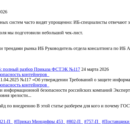
2026
ых систем часто видят упрощенно: ИБ-специалисты отвечают за
оля мы подготовили небольшой чек-лист.
ми трендами рынка ИБ
Руководитель отдела консалтинга по ИБ
6: полный разбор Приказа ФСТЭК №117
24 марта 2026
зопасность контейнеров
11.04.2025 №117 «Об утверждении Требований о защите информац
зопасность контейнеров
 информационной безопасности российских компаний
Экспер
вня зрелости...
айд по внедрению
В этой статье разберем для кого и почему ГОС
821-П
#Приказ Минцифры 453
#802-П
#757-П
#Поставщики