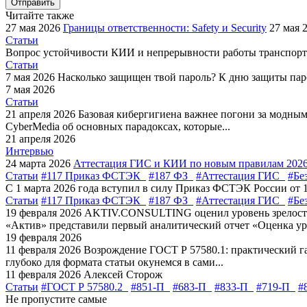
Отправить
Читайте также
27 мая 2026
Границы ответственности: Safety и Security
27 мая 
Статьи
Вопрос устойчивости КИИ и непрерывности работы транспортн
Статьи
7 мая 2026
Насколько защищен твой пароль?
К дню защиты пар
7 мая 2026
Статьи
21 апреля 2026
Базовая кибергигиена важнее погони за модны
CyberMedia об основных парадоксах, которые...
21 апреля 2026
Интервью
24 марта 2026
Аттестация ГИС и КИИ по новым правилам 202
Статьи
#117 Приказ ФСТЭК
#187 ФЗ
#Аттестация ГИС
#Бе
С 1 марта 2026 года вступил в силу Приказ ФСТЭК России от 
Статьи
#117 Приказ ФСТЭК
#187 ФЗ
#Аттестация ГИС
#Бе
19 февраля 2026
AKTIV.CONSULTING оценил уровень зрелости
«Актив» представили первый аналитический отчет «Оценка уро
19 февраля 2026
11 февраля 2026
Возрождение ГОСТ Р 57580.1: практический г
глубоко для формата статьи окунемся в сами...
11 февраля 2026
Алексей Сторож
Статьи
#ГОСТ Р 57580.2
#851-П
#683-П
#833-П
#719-П
#
Не пропустите самые