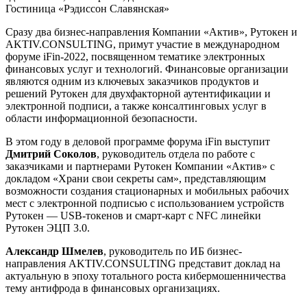
Гостиница «Рэдиссон Славянская»
Сразу два бизнес-направления Компании «Актив», Рутокен и
AKTIV.CONSULTING, примут участие в международном
форуме iFin-2022, посвященном тематике электронных
финансовых услуг и технологий. Финансовые организации
являются одним из ключевых заказчиков продуктов и
решений Рутокен для двухфакторной аутентификации и
электронной подписи, а также консалтинговых услуг в
области информационной безопасности.
В этом году в деловой программе форума iFin выступит
Дмитрий Соколов
, руководитель отдела по работе с
заказчиками и партнерами Рутокен Компании «Актив» с
докладом «Храни свои секреты сам», представляющим
возможности создания стационарных и мобильных рабочих
мест с электронной подписью с использованием устройств
Рутокен — USB-токенов и смарт-карт с NFC линейки
Рутокен ЭЦП 3.0.
Александр Шмелев
, руководитель по ИБ бизнес-
направления AKTIV.CONSULTING представит доклад на
актуальную в эпоху тотального роста кибермошенничества
тему антифрода в финансовых организациях.