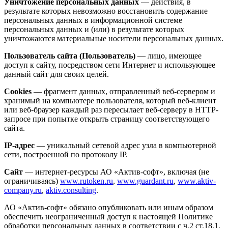
Уничтожение персональных данных
— действия, в
результате которых невозможно восстановить содержание
персональных данных в информационной системе
персональных данных и (или) в результате которых
уничтожаются материальные носители персональных данных.
Пользователь сайта (Пользователь)
— лицо, имеющее
доступ к сайту, посредством сети Интернет и использующее
данный сайт для своих целей.
Cookies
— фрагмент данных, отправленный веб-сервером и
хранимый на компьютере пользователя, который веб-клиент
или веб-браузер каждый раз пересылает веб-серверу в HTTP-
запросе при попытке открыть страницу соответствующего
сайта.
IP-адрес
— уникальный сетевой адрес узла в компьютерной
сети, построенной по протоколу IP.
Сайт
— интернет-ресурсы АО «Актив-софт», включая (не
ограничиваясь)
www.rutoken.ru
,
www.guardant.ru
,
www.aktiv-
company.ru
,
aktiv.consulting
.
АО «Актив-софт» обязано опубликовать или иным образом
обеспечить неограниченный доступ к настоящей Политике
обработки персональных данных в соответствии с ч.2 ст.18.1.