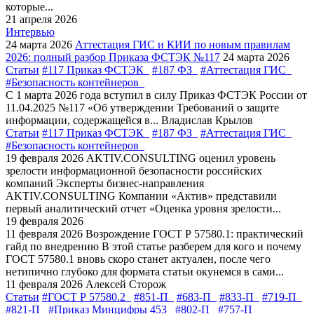
которые...
21 апреля 2026
Интервью
24 марта 2026
Аттестация ГИС и КИИ по новым правилам
2026: полный разбор Приказа ФСТЭК №117
24 марта 2026
Статьи
#117 Приказ ФСТЭК
#187 ФЗ
#Аттестация ГИС
#Безопасность контейнеров
С 1 марта 2026 года вступил в силу Приказ ФСТЭК России от
11.04.2025 №117 «Об утверждении Требований о защите
информации, содержащейся в...
Владислав Крылов
Статьи
#117 Приказ ФСТЭК
#187 ФЗ
#Аттестация ГИС
#Безопасность контейнеров
19 февраля 2026
AKTIV.CONSULTING оценил уровень
зрелости информационной безопасности российских
компаний
Эксперты бизнес-направления
AKTIV.CONSULTING Компании «Актив» представили
первый аналитический отчет «Оценка уровня зрелости...
19 февраля 2026
11 февраля 2026
Возрождение ГОСТ Р 57580.1: практический
гайд по внедрению
В этой статье разберем для кого и почему
ГОСТ 57580.1 вновь скоро станет актуален, после чего
нетипично глубоко для формата статьи окунемся в сами...
11 февраля 2026
Алексей Сторож
Статьи
#ГОСТ Р 57580.2
#851-П
#683-П
#833-П
#719-П
#821-П
#Приказ Минцифры 453
#802-П
#757-П