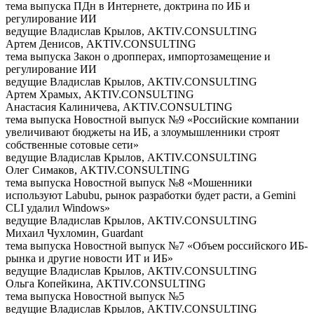
тема выпуска
ПДн в Интернете, доктрина по ИБ и
регулирование ИИ
ведущие
Владислав Крылов, AKTIV.CONSULTING
Артем Денисов, AKTIV.CONSULTING
тема выпуска
Закон о дропперах, импортозамещение и
регулирование ИИ
ведущие
Владислав Крылов, AKTIV.CONSULTING
Артем Храмых, AKTIV.CONSULTING
Анастасия Калиничева, AKTIV.CONSULTING
тема выпуска
Новостной выпуск №9 «Российские компании
увеличивают бюджеты на ИБ, а злоумышленники строят
собственные сотовые сети»
ведущие
Владислав Крылов, AKTIV.CONSULTING
Олег Симаков, AKTIV.CONSULTING
тема выпуска
Новостной выпуск №8 «Мошенники
используют Labubu, рынок разработки будет расти, а Gemini
CLI удалил Windows»
ведущие
Владислав Крылов, AKTIV.CONSULTING
Михаил Чухломин, Guardant
тема выпуска
Новостной выпуск №7 «Объем российского ИБ-
рынка и другие новости ИТ и ИБ»
ведущие
Владислав Крылов, AKTIV.CONSULTING
Ольга Копейкина, AKTIV.CONSULTING
тема выпуска
Новостной выпуск №5
ведущие
Владислав Крылов, AKTIV.CONSULTING