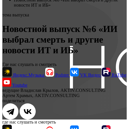
новости ИТ и ИБ»
тема выпуска
Новостной выпуск №6 «ИИ
выбрал смерть и другие
новости ИТ и ИБ»
Где нас слушать и смотреть
Яндекс.Музыка
Podster
VK Видео
RuTube
Youtube
ведущие
Владислав Крылов, AKTIV.CONSULTING
Артем Храмых, AKTIV.CONSULTING
поделиться
где нас слушать и смотреть