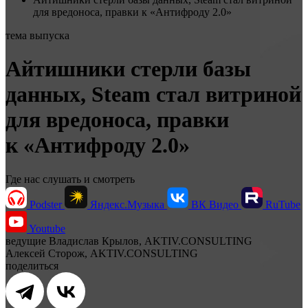
для вредоноса, правки к «Антифроду 2.0»
тема выпуска
Айтишники стерли базы
данных, Steam стал витриной
для вредоноса, правки
к «Антифроду 2.0»
Где нас слушать и смотреть
Podster
Яндекс.Музыка
ВК Видео
RuTube
Youtube
ведущие
Владислав Крылов, AKTIV.CONSULTING
Алексей Сторож, AKTIV.CONSULTING
поделиться