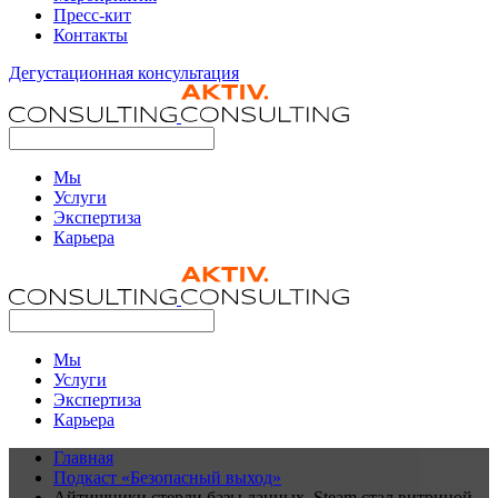
Пресс-кит
Контакты
Дегустационная консультация
Мы
Услуги
Экспертиза
Карьера
Мы
Услуги
Экспертиза
Карьера
Главная
Подкаст «Безопасный выход»
Айтишники стерли базы данных, Steam стал витриной