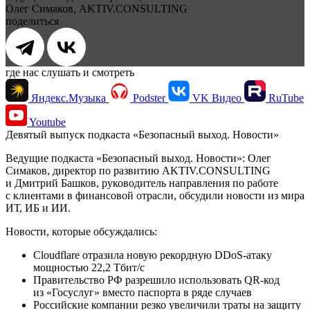
Олег Симаков, AKTIV.CONSULTING
поделиться
где нас слушать и смотреть
Яндекс.Музыка
Podster
VK Видео
RuTube
Youtube
Девятый выпуск подкаста «Безопасный выход. Новости»
Ведущие подкаста «Безопасный выход. Новости»: Олег
Симаков, директор по развитию AKTIV.CONSULTING
и Дмитрий Башков, руководитель направления по работе
с клиентами в финансовой отрасли, обсудили новости из мира
ИТ, ИБ и ИИ.
Новости, которые обсуждались:
Cloudflare отразила новую рекордную DDoS-атаку
мощностью 22,2 Тбит/с
Правительство РФ разрешило использовать QR‑код
из «Госуслуг» вместо паспорта в ряде случаев
Российские компании резко увеличили траты на защиту