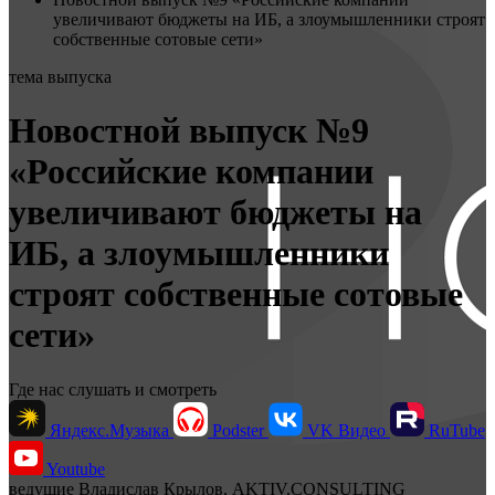
увеличивают бюджеты на ИБ, а злоумышленники строят
собственные сотовые сети»
тема выпуска
Новостной выпуск №9
«Российские компании
увеличивают бюджеты на
ИБ, а злоумышленники
строят собственные сотовые
сети»
Где нас слушать и смотреть
Яндекс.Музыка
Podster
VK Видео
RuTube
Youtube
ведущие
Владислав Крылов, AKTIV.CONSULTING