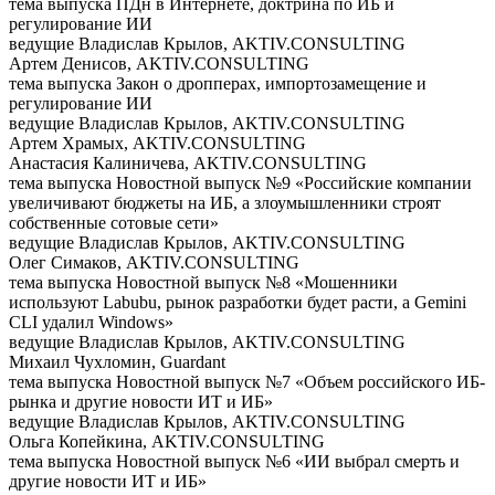
тема выпуска
ПДн в Интернете, доктрина по ИБ и
регулирование ИИ
ведущие
Владислав Крылов, AKTIV.CONSULTING
Артем Денисов, AKTIV.CONSULTING
тема выпуска
Закон о дропперах, импортозамещение и
регулирование ИИ
ведущие
Владислав Крылов, AKTIV.CONSULTING
Артем Храмых, AKTIV.CONSULTING
Анастасия Калиничева, AKTIV.CONSULTING
тема выпуска
Новостной выпуск №9 «Российские компании
увеличивают бюджеты на ИБ, а злоумышленники строят
собственные сотовые сети»
ведущие
Владислав Крылов, AKTIV.CONSULTING
Олег Симаков, AKTIV.CONSULTING
тема выпуска
Новостной выпуск №8 «Мошенники
используют Labubu, рынок разработки будет расти, а Gemini
CLI удалил Windows»
ведущие
Владислав Крылов, AKTIV.CONSULTING
Михаил Чухломин, Guardant
тема выпуска
Новостной выпуск №7 «Объем российского ИБ-
рынка и другие новости ИТ и ИБ»
ведущие
Владислав Крылов, AKTIV.CONSULTING
Ольга Копейкина, AKTIV.CONSULTING
тема выпуска
Новостной выпуск №6 «ИИ выбрал смерть и
другие новости ИТ и ИБ»