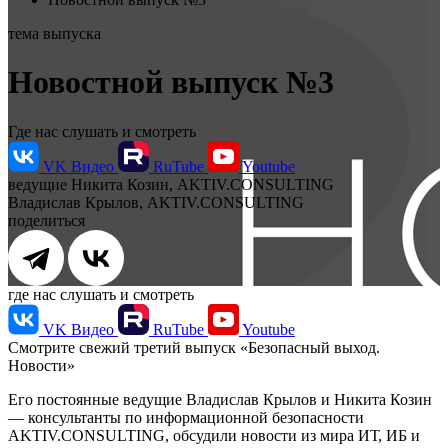
тема выпуска
Новостной выпуск №3
Где нас слушать и смотреть
VK Видео
RuTube
Youtube
ведущие
Никита Козин, AKTIV.CONSULTING
Владислав Крылов, AKTIV.CONSULTING
поделиться
где нас слушать и смотреть
VK Видео
RuTube
Youtube
Смотрите свежий третий выпуск «Безопасный выход.
Новости»
Его постоянные ведущие Владислав Крылов и Никита Козин
— консультанты по информационной безопасности
AKTIV.CONSULTING, обсудили новости из мира ИТ, ИБ и